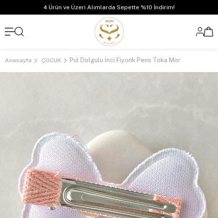
4 Ürün ve Üzeri Alımlarda Sepette %10 İndirim!
Pul Dolgulu İnci Fiyonk Pens Toka Mor
Anasayfa
ÇOCUK