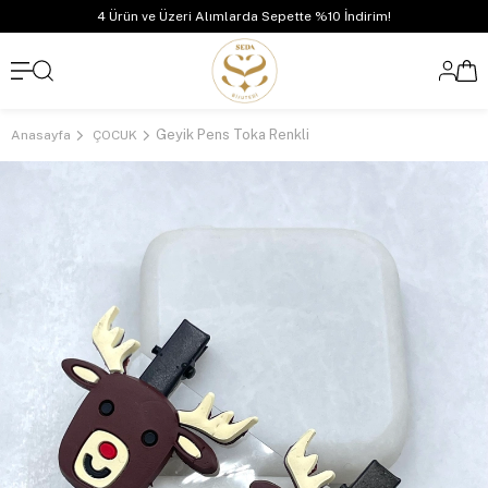
4 Ürün ve Üzeri Alımlarda Sepette %10 İndirim!
Geyik Pens Toka Renkli
Anasayfa
ÇOCUK