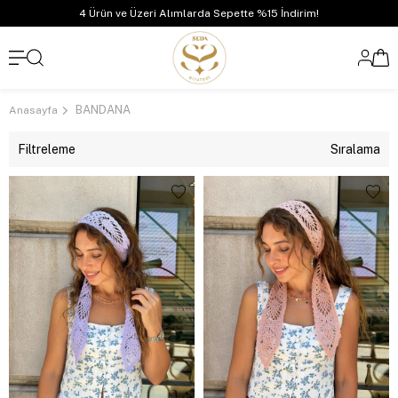
4 Ürün ve Üzeri Alımlarda Sepette %15 İndirim!
BANDANA
Anasayfa
Filtreleme
Sıralama