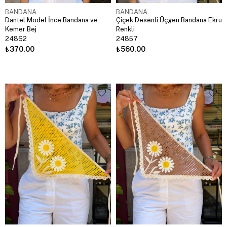
BANDANA
BANDANA
Dantel Model İnce Bandana ve
Çiçek Desenli Üçgen Bandana Ekru
Kemer Bej
Renkli
24862
24857
₺370,00
₺560,00