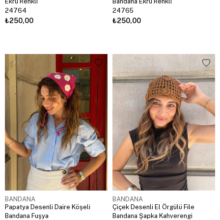
Ekru Renkli
Bandana Ekru Renkli
24764
24765
₺250,00
₺250,00
BANDANA
BANDANA
Papatya Desenli Daire Köşeli
Çiçek Desenli El Örgülü File
Bandana Fuşya
Bandana Şapka Kahverengi