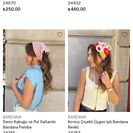
24670
24432
₺250,00
₺460,00
BANDANA
BANDANA
Deniz Kabuğu ve Pul Sallantılı
Kırmızı Çiçekli Üçgen İpli Bandana
Bandana Pembe
Renkli
24355
24283