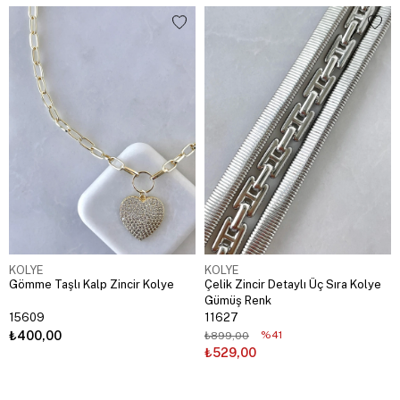
KOLYE
KOLYE
Gömme Taşlı Kalp Zincir Kolye
Çelik Zincir Detaylı Üç Sıra Kolye
Gümüş Renk
15609
11627
₺400,00
%41
₺899,00
₺529,00