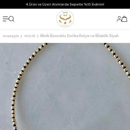
4 Ürün ve Üzeri Alımlarda Sepette %10 İndirim!
Minik Boncuklu Dorika Kolye ve Bileklik Siyah
Anasayfa
KOLYE