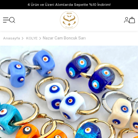
4 Ürün ve Üzeri Alımlarda Sepette %10 İndirim!
Nazar Cam Boncuk Sarı
Anasayfa
KOLYE