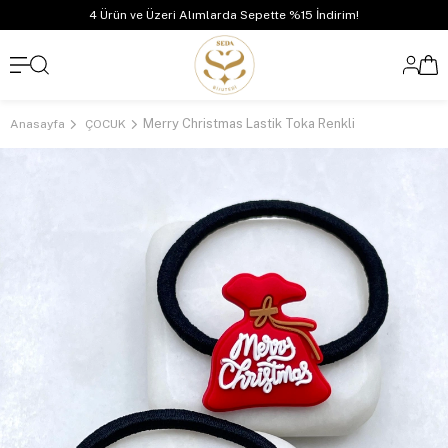
4 Ürün ve Üzeri Alımlarda Sepette %15 İndirim!
Merry Christmas Lastik Toka Renkli
Anasayfa
ÇOCUK