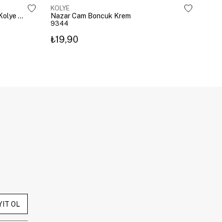
KOLYE
KOL
Çelik Gömme Taşlı Bombeli Harf Kolye Gümüş
Nazar Cam Boncuk Krem
Naza
9344
934
₺19,90
₺19
YIT OL