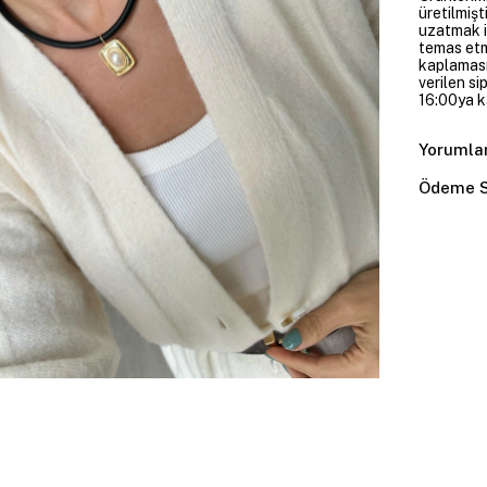
üretilmişt
uzatmak i
temas etme
kaplaması
verilen si
16:00ya ka
Yorumla
Ödeme S