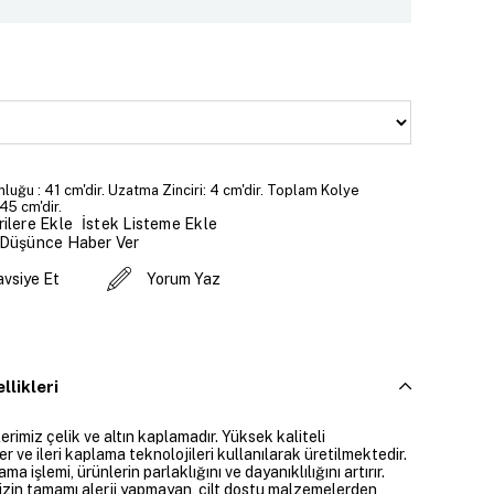
luğu : 41 cm'dir. Uzatma Zinciri: 4 cm'dir. Toplam Kolye
45 cm'dir.
İstek Listeme Ekle
ilere Ekle
 Düşünce Haber Ver
avsiye Et
Yorum Yaz
llikleri
rimiz çelik ve altın kaplamadır. Yüksek kaliteli
 ve ileri kaplama teknolojileri kullanılarak üretilmektedir.
ama işlemi, ürünlerin parlaklığını ve dayanıklılığını artırır.
izin tamamı alerji yapmayan, cilt dostu malzemelerden