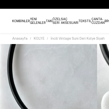
YENİ
ÖZEL
SAÇ
ÇANTA-
KOMBİNLER
TAKI
TEKSTİL
BR
GELENLER
SERİ
AKSESUARI
CÜZDAN
Anasayfa
KOLYE
İncili Vintage Suni Deri Kolye Siyah