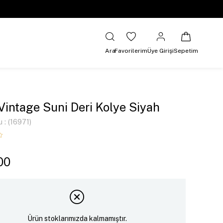
Ara
Favorilerim
Üye Girişi
Sepetim
i Vintage Suni Deri Kolye Siyah
u
(16971)
00
Ürün stoklarımızda kalmamıştır.