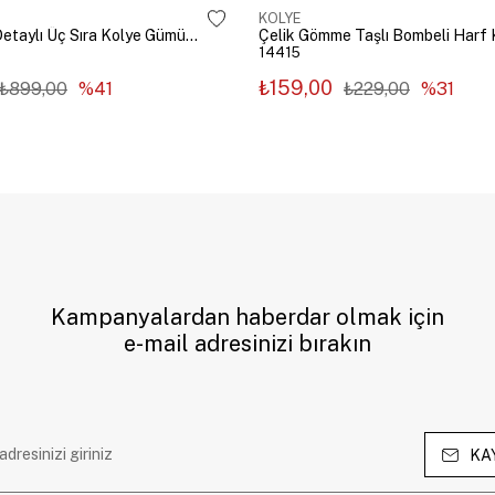
KOLYE
Çelik Zincir Detaylı Üç Sıra Kolye Gümüş Renk
14415
₺159,00
₺899,00
%41
₺229,00
%31
Kampanyalardan haberdar olmak için
e-mail adresinizi bırakın
KA