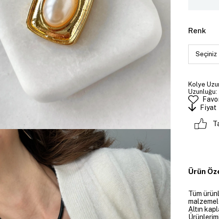
Renk
Kolye Uzun
Uzunluğu: 
Favor
Fiyat
T
Ürün Öze
Tüm ürünle
malzemeler
Altın kapl
Ürünlerim