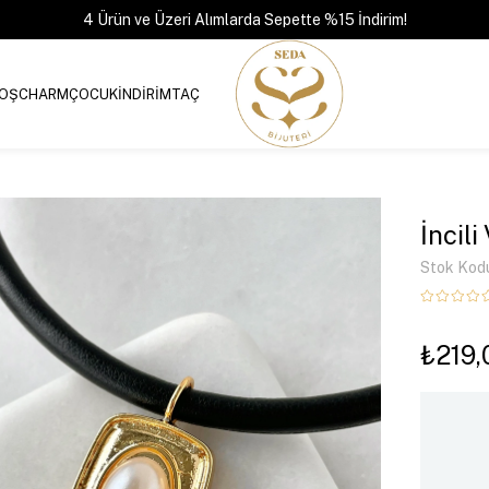
4 Ürün ve Üzeri Alımlarda Sepette %15 İndirim!
OŞ
CHARM
ÇOCUK
İNDİRİM
TAÇ
İncil
Stok Kod
₺219,