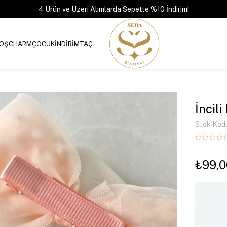
4 Ürün ve Üzeri Alımlarda Sepette %10 İndirim!
OŞ
CHARM
ÇOCUK
İNDİRİM
TAÇ
İncil
Stok Kod
₺99,0