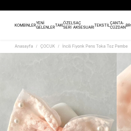
YENİ
ÖZEL
SAÇ
ÇANTA-
KOMBİNLER
TAKI
TEKSTİL
BR
GELENLER
SERİ
AKSESUARI
CÜZDAN
Anasayfa
ÇOCUK
İncili Fiyonk Pens Toka Toz Pembe