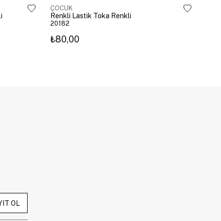
ÇOCUK
ÇOC
i
Renkli Lastik Toka Renkli
Geyi
20182
209
₺80,00
₺10
YIT OL