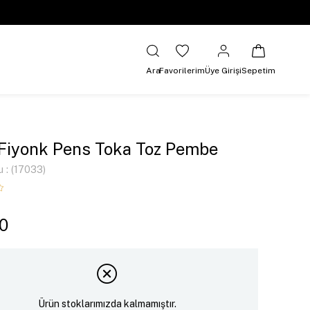
Ara
Favorilerim
Üye Girişi
Sepetim
i Fiyonk Pens Toka Toz Pembe
u
(17033)
0
Ürün stoklarımızda kalmamıştır.