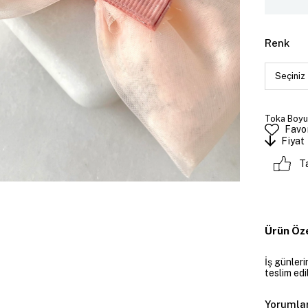
Renk
Toka Boyut
Favor
Fiyat
T
Ürün Öze
İş günler
teslim edil
Yorumla