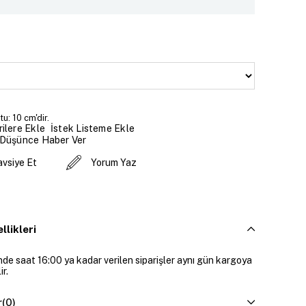
u: 10 cm'dir.
İstek Listeme Ekle
ilere Ekle
 Düşünce Haber Ver
avsiye Et
Yorum Yaz
llikleri
inde saat 16:00 ya kadar verilen siparişler aynı gün kargoya
ir.
r
(0)