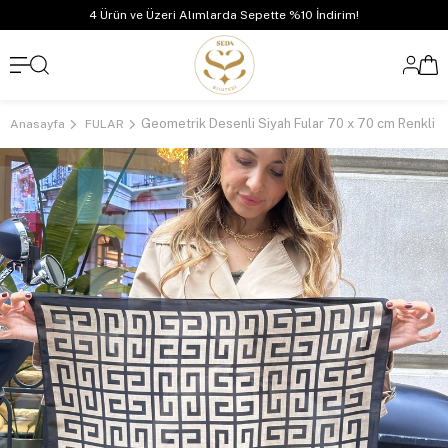
4 Ürün ve Üzeri Alımlarda Sepette %10 İndirim!
Geometrik Desenli Siyah Fular 70 x 70 cm Renkli
Anasayfa
FULAR