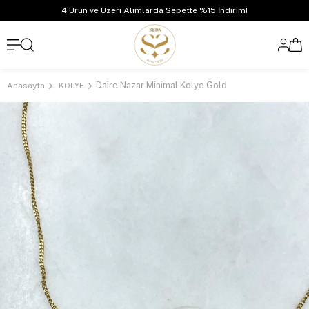
4 Ürün ve Üzeri Alımlarda Sepette %15 İndirim!
Daire Nazar Minimal Kolye Gold
Anasayfa
KOLYE