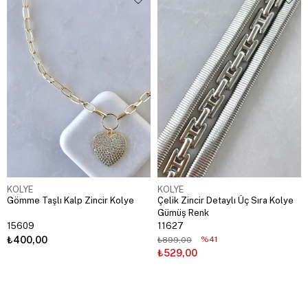
KOLYE
KOLYE
Gömme Taşlı Kalp Zincir Kolye
Çelik Zincir Detaylı Üç Sıra Kolye
Gümüş Renk
15609
11627
₺400,00
%41
₺899,00
₺529,00