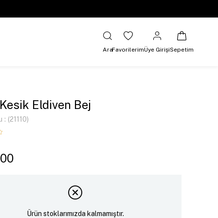
Ara
Favorilerim
Üye Girişi
Sepetim
Kesik Eldiven Bej
u
(21110)
,00
Ürün stoklarımızda kalmamıştır.