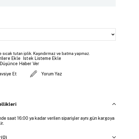
 sıcak tutan iplik. Kaşındırmaz ve batma yapmaz.
İstek Listeme Ekle
ilere Ekle
 Düşünce Haber Ver
avsiye Et
Yorum Yaz
llikleri
inde saat 16:00 ya kadar verilen siparişler aynı gün kargoya
ir.
r
(0)