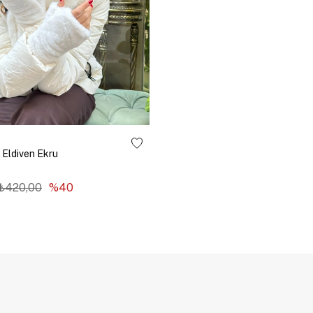
 Eldiven Ekru
₺420,00
%40