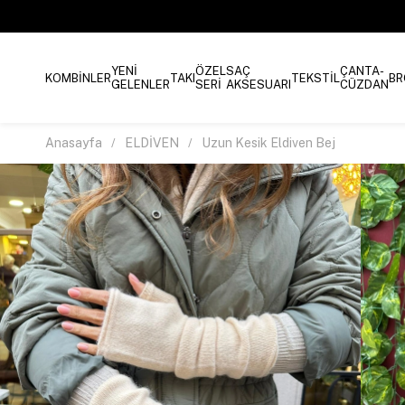
YENİ
ÖZEL
SAÇ
ÇANTA-
KOMBİNLER
TAKI
TEKSTİL
BR
GELENLER
SERİ
AKSESUARI
CÜZDAN
Anasayfa
ELDİVEN
Uzun Kesik Eldiven Bej