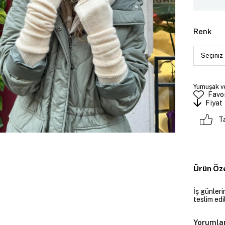
Renk
Yumuşak ve
Favor
Fiyat
T
Ürün Öze
İş günler
teslim edil
Yorumla