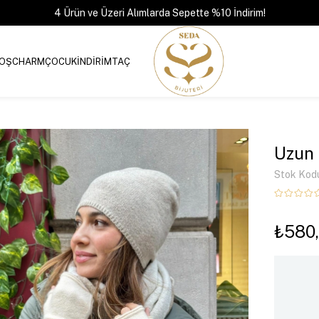
4 Ürün ve Üzeri Alımlarda Sepette %10 İndirim!
OŞ
CHARM
ÇOCUK
İNDİRİM
TAÇ
Uzun 
Stok Kod
₺580