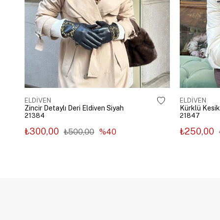
ELDİVEN
ELDİVEN
Zincir Detaylı Deri Eldiven Siyah
Kürklü Kesik
21384
21847
₺300,00
₺250,00
₺500,00
%40