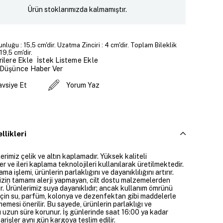
Ürün stoklarımızda kalmamıştır.
unluğu : 15,5 cm'dir. Uzatma Zinciri : 4 cm'dir. Toplam Bileklik
19,5 cm'dir.
İstek Listeme Ekle
ilere Ekle
 Düşünce Haber Ver
avsiye Et
Yorum Yaz
llikleri
rimiz çelik ve altın kaplamadır. Yüksek kaliteli
 ve ileri kaplama teknolojileri kullanılarak üretilmektedir.
ama işlemi, ürünlerin parlaklığını ve dayanıklılığını artırır.
izin tamamı alerji yapmayan, cilt dostu malzemelerden
ir. Ürünlerimiz suya dayanıklıdır; ancak kullanım ömrünü
çin su, parfüm, kolonya ve dezenfektan gibi maddelerle
mesi önerilir. Bu sayede, ürünlerin parlaklığı ve
 uzun süre korunur. İş günlerinde saat 16:00 ya kadar
parişler aynı gün kargoya teslim edilir.