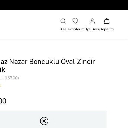
Ara
Favorilerim
Üye Girişi
Sepetim
az Nazar Boncuklu Oval Zincir
ik
u
(16700)
00