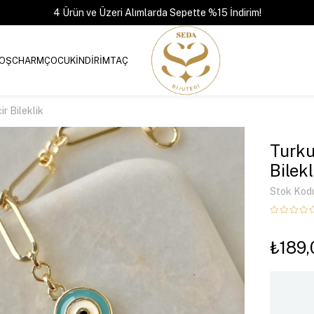
4 Ürün ve Üzeri Alımlarda Sepette %15 İndirim!
OŞ
CHARM
ÇOCUK
İNDİRİM
TAÇ
r Bileklik
Turku
Bilekl
Stok Kod
₺189,