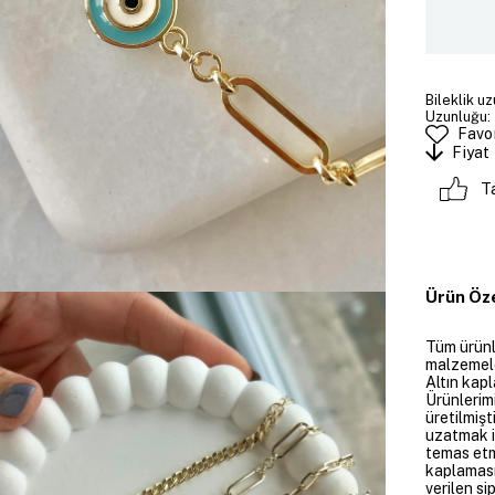
Bileklik uz
Uzunluğu: 
Favor
Fiyat
T
Ürün Öze
Tüm ürünle
malzemeler
Altın kapl
Ürünlerim
üretilmişt
uzatmak i
temas etme
kaplaması
verilen si