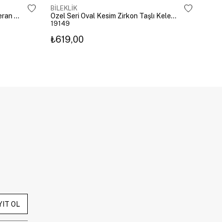
BİLEKLİK
BİLE
Altın Kaplama Emoji Model Şahmeran Gümüş
Özel Seri Oval Kesim Zirkon Taşlı Kelepçe Gold
19149
192
₺619,00
₺27
YIT OL