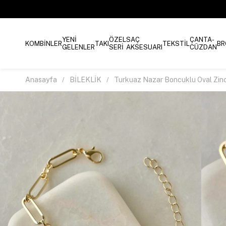
YENİ
ÖZEL
SAÇ
ÇANTA-
KOMBİNLER
TAKI
TEKSTİL
BR
GELENLER
SERİ
AKSESUARI
CÜZDAN
Anasayfa
BİLEKLİK
Turkuaz Nazar Boncuklu Oval Zinci