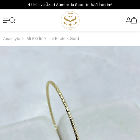
4 Ürün ve Üzeri Alımlarda Sepette %15 İndirim!
Tel Bileklik Gold
Anasayfa
BİLEKLİK