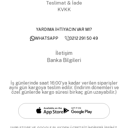
Teslimat & İade
KVKK
YARDIMA İHTİYACIN VAR MI?
0212 291 50 49
WHATSAPP
İletişim
Banka Bilgileri
İş günlerinde saat 16:00’ya kadar verilen siparişler
aynı gün kargoya teslim edilir. (İndirim dönemleri ve
özel günlerde kargo süresi birkaç gün uzayabilir.)
*APP STORE VE GOOGLE PLAY'DEN ÜCRETSİZ İNDİREBİLİRSİNİZ.