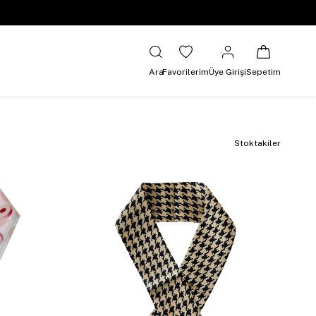
Ara
Favorilerim
Üye Girişi
Sepetim
Stoktakiler