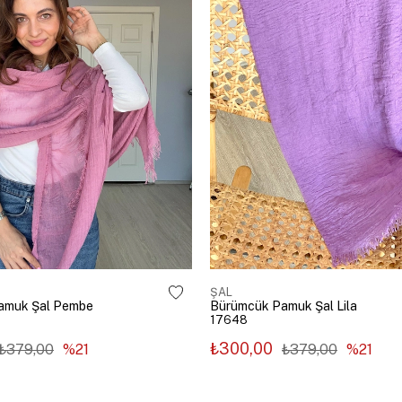
ŞAL
amuk Şal Pembe
Bürümcük Pamuk Şal Lila
17648
₺300,00
₺379,00
%21
₺379,00
%21