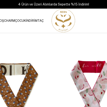
4 Ürün ve Üzeri Alımlarda Sepette %15 İndirim!
OŞ
CHARM
ÇOCUK
İNDİRİM
TAÇ