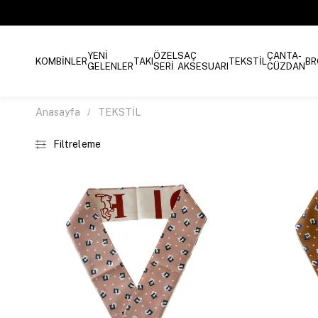
YENİ
ÖZEL
SAÇ
ÇANTA-
KOMBİNLER
TAKI
TEKSTİL
BR
GELENLER
SERİ
AKSESUARI
CÜZDAN
Anasayfa
TEKSTİL
Filtreleme