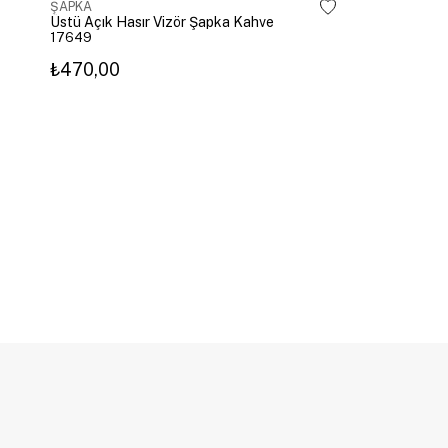
ŞAPKA
Üstü Açık Hasır Vizör Şapka Kahve
17649
₺470,00