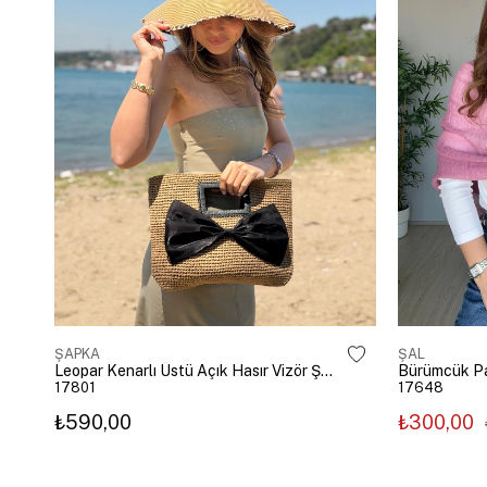
ŞAPKA
ŞAL
Leopar Kenarlı Üstü Açık Hasır Vizör Şapka Kahve
Bürümcük P
17801
17648
₺590,00
₺300,00