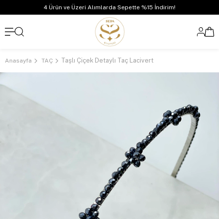
4 Ürün ve Üzeri Alımlarda Sepette %15 İndirim!
Taşlı Çiçek Detaylı Taç Lacivert
Anasayfa
TAÇ