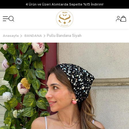
4 Ürün ve Üzeri Alımlarda Sepette %15 İndirim!
Pullu Bandana Siyah
Anasayfa
BANDANA