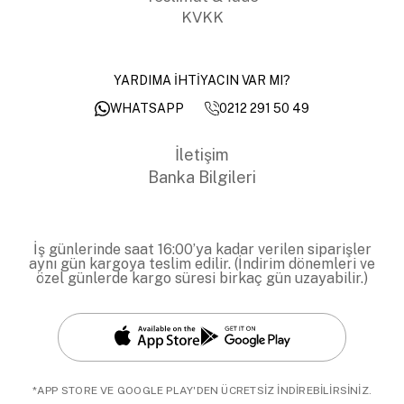
KVKK
YARDIMA İHTİYACIN VAR MI?
0212 291 50 49
WHATSAPP
İletişim
Banka Bilgileri
İş günlerinde saat 16:00’ya kadar verilen siparişler
aynı gün kargoya teslim edilir. (İndirim dönemleri ve
özel günlerde kargo süresi birkaç gün uzayabilir.)
*APP STORE VE GOOGLE PLAY'DEN ÜCRETSİZ İNDİREBİLİRSİNİZ.