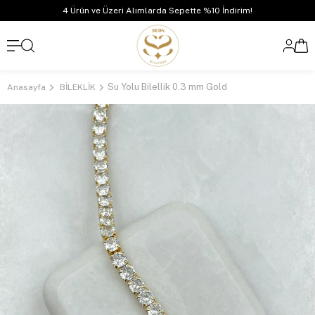
4 Ürün ve Üzeri Alımlarda Sepette %10 İndirim!
Su Yolu Bilellik 0.3 mm Gold
Anasayfa
BİLEKLİK