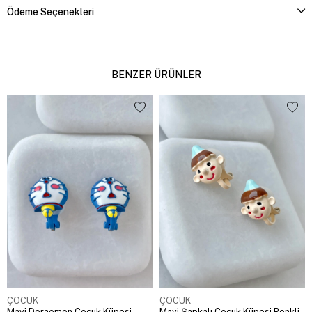
Ödeme Seçenekleri
BENZER ÜRÜNLER
ÇOCUK
ÇOCUK
Mavi Doraemon Çocuk Küpesi
Mavi Şapkalı Çocuk Küpesi Renkli