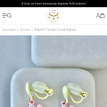
4 Ürün ve Üzeri Alımlarda Sepette %15 İndirim!
Sepetli Tavşan Çocuk Küpesi
Anasayfa
ÇOCUK