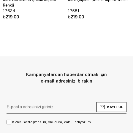
Renkli
17624
17581
₺219,00
₺219,00
Kampanyalardan haberdar olmak için
e-mail adresinizi bırakın
KAYIT OL
KVKK Sözleşmesi'ni, okudum, kabul ediyorum.