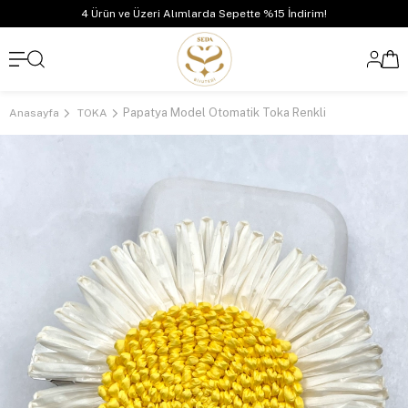
4 Ürün ve Üzeri Alımlarda Sepette %15 İndirim!
Papatya Model Otomatik Toka Renkli
Anasayfa
TOKA