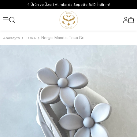
4 Ürün ve Üzeri Alımlarda Sepette %15 İndirim!
Nergis Mandal Toka Gri
Anasayfa
TOKA