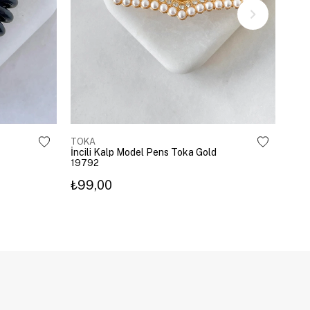
TOKA
TOK
İncili Kalp Model Pens Toka Gold
Kira
19792
203
₺99,00
₺3