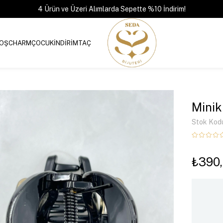
4 Ürün ve Üzeri Alımlarda Sepette %10 İndirim!
OŞ
CHARM
ÇOCUK
İNDİRİM
TAÇ
Minik
Stok Kod
₺390