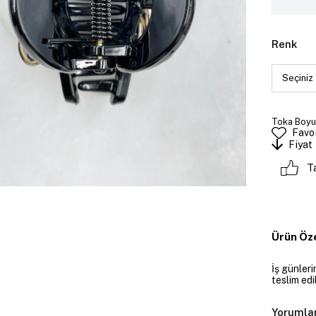
Renk
Toka Boyut
Favor
Fiyat
T
Ürün Öze
İş günler
teslim edil
Yorumla