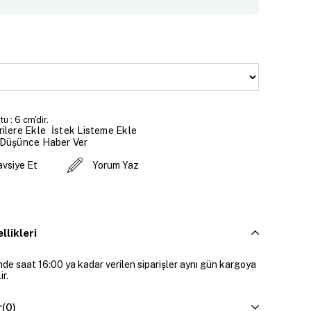
u : 6 cm'dir.
İstek Listeme Ekle
ilere Ekle
 Düşünce Haber Ver
avsiye Et
Yorum Yaz
llikleri
inde saat 16:00 ya kadar verilen siparişler aynı gün kargoya
ir.
r
(0)