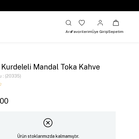
Ara
Favorilerim
Üye Girişi
Sepetim
 Kurdeleli Mandal Toka Kahve
u
(20335)
,00
Ürün stoklarımızda kalmamıştır.