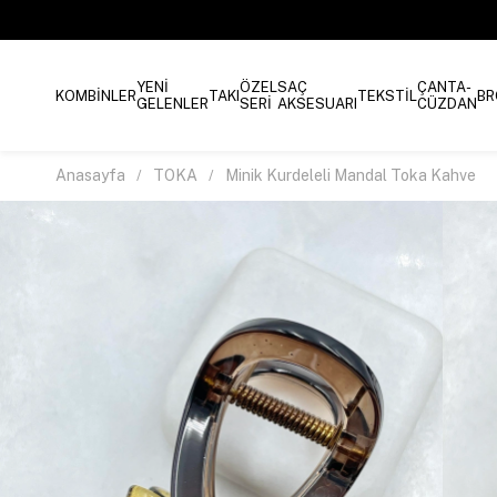
YENİ
ÖZEL
SAÇ
ÇANTA-
KOMBİNLER
TAKI
TEKSTİL
BR
GELENLER
SERİ
AKSESUARI
CÜZDAN
Anasayfa
TOKA
Minik Kurdeleli Mandal Toka Kahve