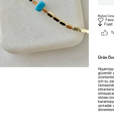
Kolye Uzun
Favor
Fiyat
T
Ürün Öze
Nişantaşı
güvenilir 
ürünlerim
için su, 
temasında
etkenlere
olmayacakt
olması öne
kararmaya
ya kadar v
dönemleri