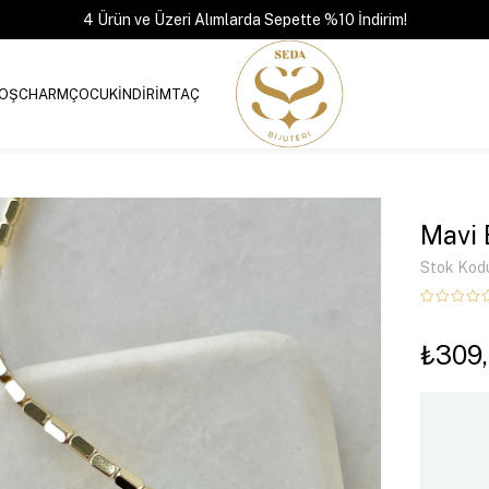
4 Ürün ve Üzeri Alımlarda Sepette %10 İndirim!
OŞ
CHARM
ÇOCUK
İNDİRİM
TAÇ
Mavi 
Stok Kod
₺309