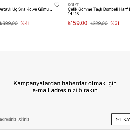
KOLYE
Çelik Zincir Detaylı Üç Sıra Kolye Gümüş Renk
14415
₺159,00
₺899,00
%41
₺229,00
%31
Kampanyalardan haberdar olmak için
e-mail adresinizi bırakın
KA