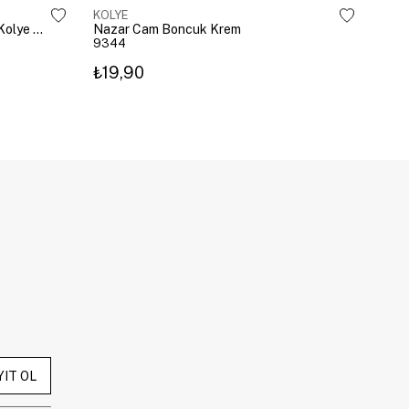
KOLYE
KOL
Çelik Gömme Taşlı Bombeli Harf Kolye Gümüş
Nazar Cam Boncuk Krem
Naza
9344
934
₺19,90
₺19
YIT OL