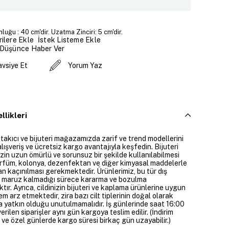
luğu : 40 cm'dir. Uzatma Zinciri: 5 cm'dir.
İstek Listeme Ekle
ilere Ekle
 Düşünce Haber Ver
avsiye Et
Yorum Yaz
llikleri
 takıcı ve bijuteri mağazamızda zarif ve trend modellerini
alışveriş ve ücretsiz kargo avantajıyla keşfedin. Bijuteri
izin uzun ömürlü ve sorunsuz bir şekilde kullanılabilmesi
parfüm, kolonya, dezenfektan ve diğer kimyasal maddelerle
n kaçınılması gerekmektedir. Ürünlerimiz, bu tür dış
 maruz kalmadığı sürece kararma ve bozulma
ır. Ayrıca, cildinizin bijuteri ve kaplama ürünlerine uygun
m arz etmektedir, zira bazı cilt tiplerinin doğal olarak
 yatkın olduğu unutulmamalıdır. İş günlerinde saat 16:00
erilen siparişler aynı gün kargoya teslim edilir. (İndirim
 ve özel günlerde kargo süresi birkaç gün uzayabilir.)