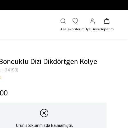
Ara
Favorilerim
Üye Girişi
Sepetim
Boncuklu Dizi Dikdörtgen Kolye
u
(14193)
,00
Ürün stoklarımızda kalmamıştır.