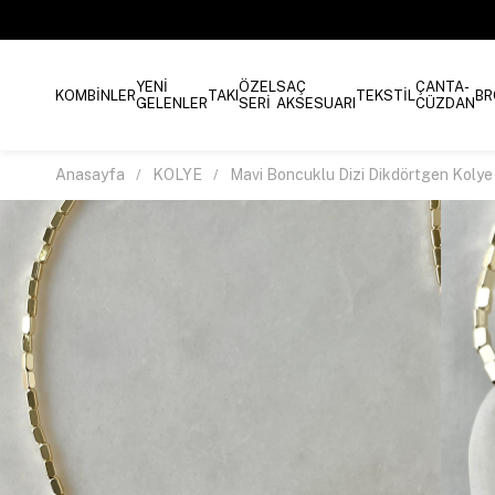
YENİ
ÖZEL
SAÇ
ÇANTA-
KOMBİNLER
TAKI
TEKSTİL
BR
GELENLER
SERİ
AKSESUARI
CÜZDAN
Anasayfa
KOLYE
Mavi Boncuklu Dizi Dikdörtgen Kolye