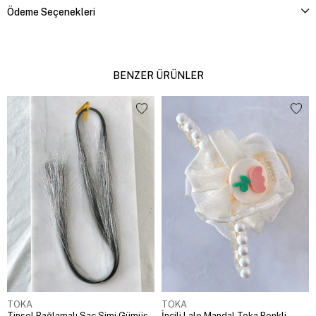
Ödeme Seçenekleri
BENZER ÜRÜNLER
TOKA
TOKA
Tinsel Bağlamalı Saç Simi Gümüş
İncili Lale Mandal Toka Renkli