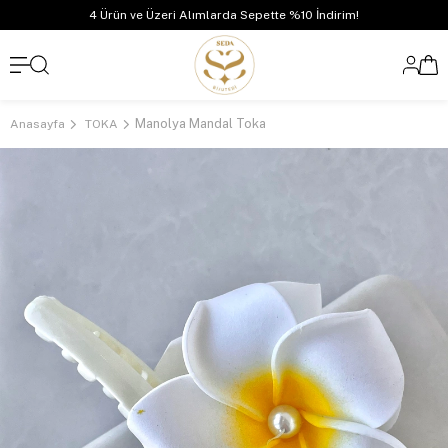
4 Ürün ve Üzeri Alımlarda Sepette %10 İndirim!
Manolya Mandal Toka
Anasayfa
TOKA