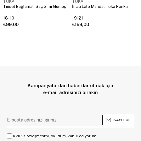
TOKA
TOKA
Tinsel Bağlamalı Saç Simi Gümüş
İncili Lale Mandal Toka Renkli
18110
19121
₺99,00
₺169,00
Kampanyalardan haberdar olmak için
e-mail adresinizi bırakın
KAYIT OL
KVKK Sözleşmesi'ni, okudum, kabul ediyorum.