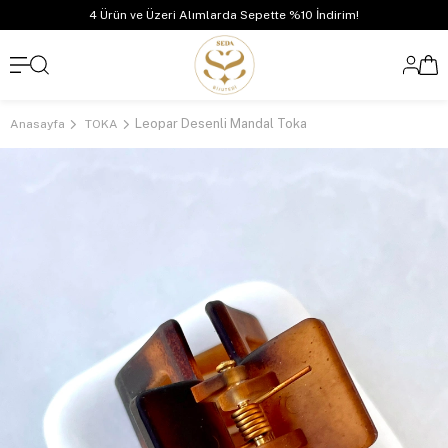
4 Ürün ve Üzeri Alımlarda Sepette %10 İndirim!
Leopar Desenli Mandal Toka
Anasayfa
TOKA