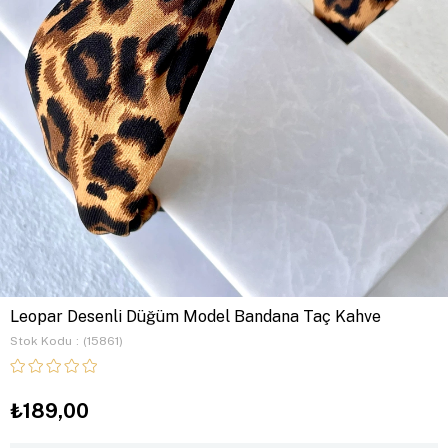
Leopar Desenli Düğüm Model Bandana Taç Kahve
Stok Kodu
(15861)
₺189,00