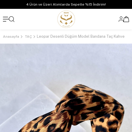
4 Ürün ve Üzeri Alımlarda Sepette %15 İndirim!
Leopar Desenli Düğüm Model Bandana Taç Kahve
Anasayfa
TAÇ