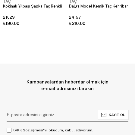
TAÇ
TAÇ
Kokinalı Yılbaşı Şapka Taç Renkli
Dalga Model Kemik Taç Kehribar
21029
24157
₺190,00
₺310,00
Kampanyalardan haberdar olmak için
e-mail adresinizi bırakın
KAYIT OL
KVKK Sözleşmesi'ni, okudum, kabul ediyorum.