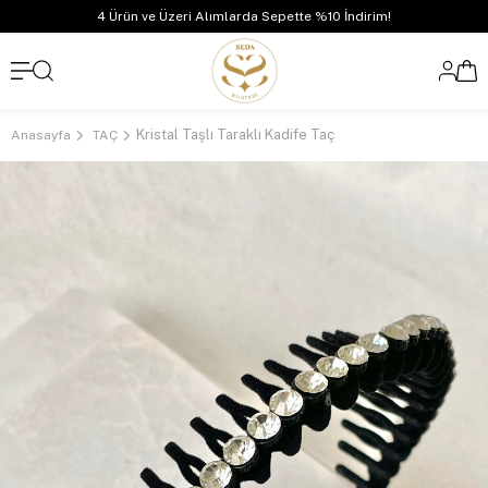
4 Ürün ve Üzeri Alımlarda Sepette %10 İndirim!
Kristal Taşlı Taraklı Kadife Taç
Anasayfa
TAÇ