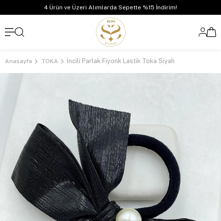
4 Ürün ve Üzeri Alımlarda Sepette %15 İndirim!
İncili Parlak Fiyonk Lastik Toka Siyah
Anasayfa
TOKA