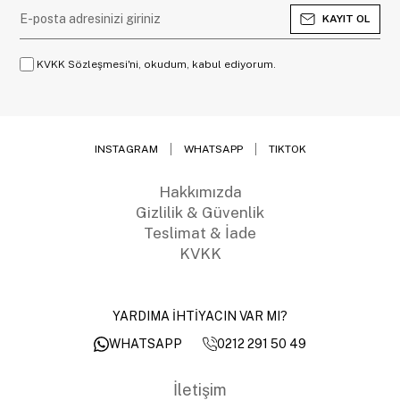
KAYIT OL
KVKK Sözleşmesi'ni, okudum, kabul ediyorum.
INSTAGRAM
WHATSAPP
TIKTOK
Hakkımızda
Gizlilik & Güvenlik
Teslimat & İade
KVKK
YARDIMA İHTİYACIN VAR MI?
0212 291 50 49
WHATSAPP
İletişim