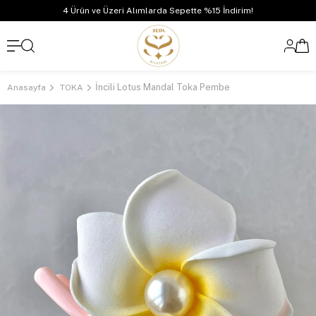
4 Ürün ve Üzeri Alımlarda Sepette %15 İndirim!
İncili Lotus Mandal Toka Pembe
Anasayfa
TOKA