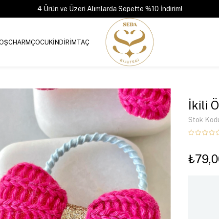
4 Ürün ve Üzeri Alımlarda Sepette %10 İndirim!
OŞ
CHARM
ÇOCUK
İNDİRİM
TAÇ
İkili
Stok Kod
₺79,0