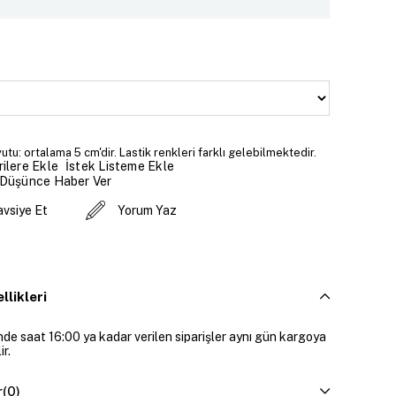
utu: ortalama 5 cm'dir. Lastik renkleri farklı gelebilmektedir.
İstek Listeme Ekle
ilere Ekle
 Düşünce Haber Ver
avsiye Et
Yorum Yaz
llikleri
inde saat 16:00 ya kadar verilen siparişler aynı gün kargoya
ir.
r
(0)