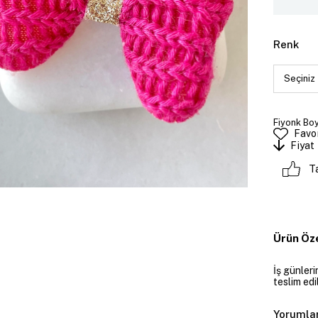
Renk
Fiyonk Boy
Favor
Fiyat
T
Ürün Öze
İş günler
teslim edil
Yorumla