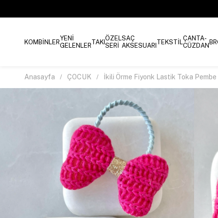
YENİ
ÖZEL
SAÇ
ÇANTA-
KOMBİNLER
TAKI
TEKSTİL
BR
GELENLER
SERİ
AKSESUARI
CÜZDAN
Anasayfa
ÇOCUK
İkili Örme Fiyonk Lastik Toka Pembe