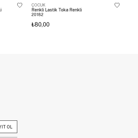
ÇOCUK
ÇOC
i
Renkli Lastik Toka Renkli
Geyi
20182
209
₺80,00
₺10
YIT OL