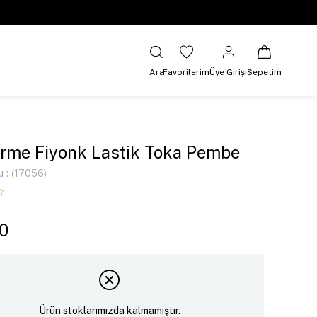
Ara
Favorilerim
Üye Girişi
Sepetim
 Örme Fiyonk Lastik Toka Pembe
u
(17056)
0
Ürün stoklarımızda kalmamıştır.