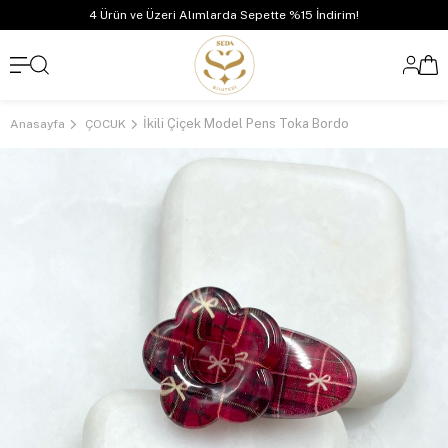
4 Ürün ve Üzeri Alımlarda Sepette %15 İndirim!
İkili Çiçek Model Pens Toka Bordo
Anasayfa
ÇOCUK