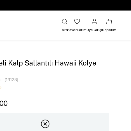
Ara
Favorilerim
Üye Girişi
Sepetim
eli Kalp Sallantılı Hawaii Kolye
u
(19128)
,00