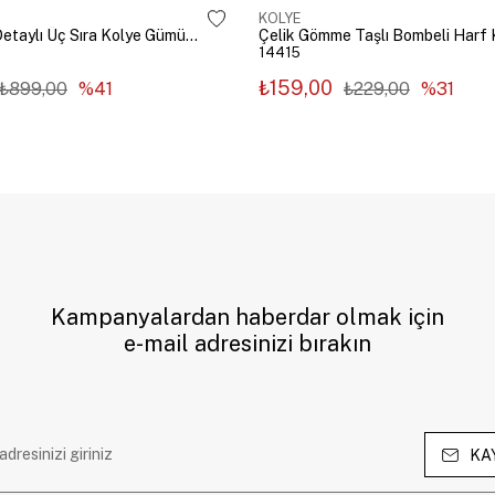
KOLYE
Çelik Zincir Detaylı Üç Sıra Kolye Gümüş Renk
14415
₺159,00
₺899,00
%41
₺229,00
%31
Kampanyalardan haberdar olmak için
e-mail adresinizi bırakın
KA