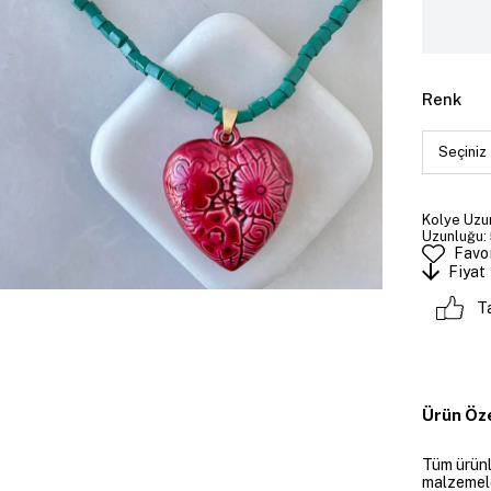
Renk
Kolye Uzun
Uzunluğu: 
Favor
Fiyat
T
Ürün Öze
Tüm ürünle
malzemeler