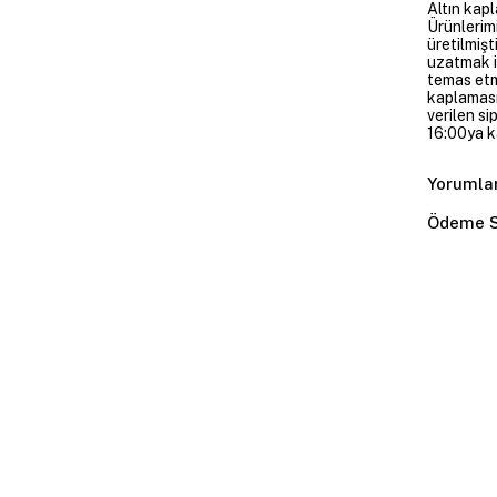
Altın kapl
Ürünlerim
üretilmişt
uzatmak i
temas etme
kaplaması
verilen si
16:00ya ka
Yorumla
Ödeme S