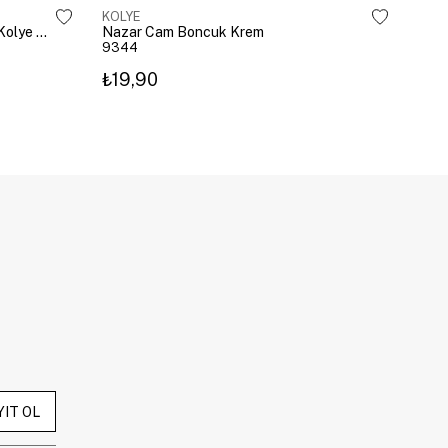
KOLYE
KOL
Çelik Gömme Taşlı Bombeli Harf Kolye Gümüş
Nazar Cam Boncuk Krem
Naza
9344
934
₺19,90
₺19
YIT OL