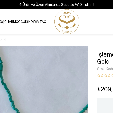
4 Ürün ve Üzeri Alımlarda Sepette %10 İndirim!
OŞ
CHARM
ÇOCUK
İNDİRİM
TAÇ
Gold
İşlem
Gold
Stok Kod
₺209