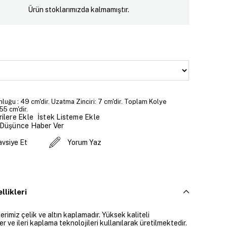
Ürün stoklarımızda kalmamıştır.
luğu : 49 cm'dir. Uzatma Zinciri: 7 cm'dir. Toplam Kolye
55 cm'dir.
İstek Listeme Ekle
ilere Ekle
 Düşünce Haber Ver
avsiye Et
Yorum Yaz
llikleri
rimiz çelik ve altın kaplamadır. Yüksek kaliteli
 ve ileri kaplama teknolojileri kullanılarak üretilmektedir.