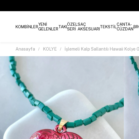
YENİ
ÖZEL
SAÇ
ÇANTA-
KOMBİNLER
TAKI
TEKSTİL
BR
GELENLER
SERİ
AKSESUARI
CÜZDAN
Anasayfa
KOLYE
İşlemeli Kalp Sallantılı Hawaii Kolye 