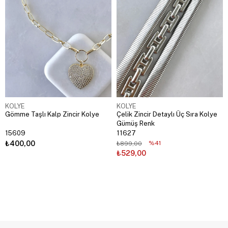
KOLYE
KOLYE
Gömme Taşlı Kalp Zincir Kolye
Çelik Zincir Detaylı Üç Sıra Kolye
Gümüş Renk
15609
11627
₺400,00
%41
₺899,00
₺529,00