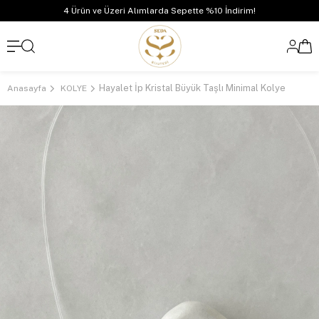
4 Ürün ve Üzeri Alımlarda Sepette %10 İndirim!
Hayalet İp Kristal Büyük Taşlı Minimal Kolye
Anasayfa
KOLYE