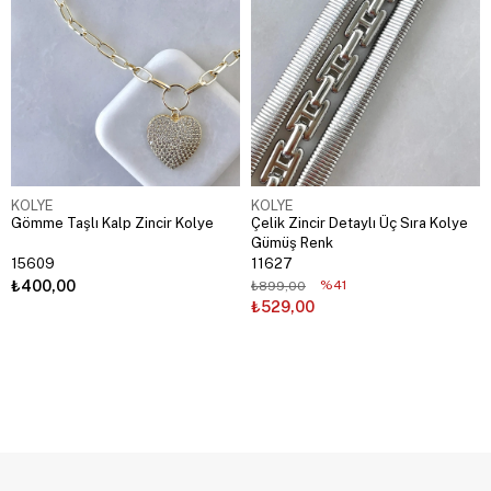
KOLYE
KOLYE
Gömme Taşlı Kalp Zincir Kolye
Çelik Zincir Detaylı Üç Sıra Kolye
Gümüş Renk
15609
11627
₺400,00
%41
₺899,00
₺529,00