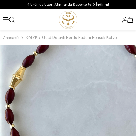
4 Ürün ve Üzeri Alımlarda Sepette %10 İndirim!
Gold Detaylı Bordo Badem Boncuk Kolye
Anasayfa
KOLYE