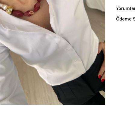
Yorumla
Ödeme S