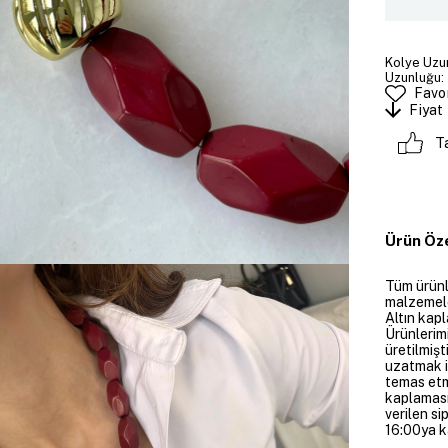
Kolye Uzun
Uzunluğu: 
Favor
Fiyat
T
Ürün Öze
Tüm ürünle
malzemeler
Altın kapl
Ürünlerim
üretilmişt
uzatmak i
temas etme
kaplaması
verilen si
16:00ya ka