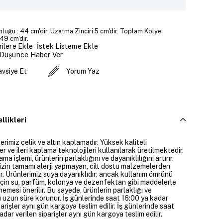
luğu : 44 cm'dir. Uzatma Zinciri 5 cm'dir. Toplam Kolye
49 cm'dir.
İstek Listeme Ekle
ilere Ekle
 Düşünce Haber Ver
avsiye Et
Yorum Yaz
llikleri
rimiz çelik ve altın kaplamadır. Yüksek kaliteli
 ve ileri kaplama teknolojileri kullanılarak üretilmektedir.
ama işlemi, ürünlerin parlaklığını ve dayanıklılığını artırır.
izin tamamı alerji yapmayan, cilt dostu malzemelerden
ir. Ürünlerimiz suya dayanıklıdır; ancak kullanım ömrünü
çin su, parfüm, kolonya ve dezenfektan gibi maddelerle
mesi önerilir. Bu sayede, ürünlerin parlaklığı ve
 uzun süre korunur. İş günlerinde saat 16:00 ya kadar
parişler aynı gün kargoya teslim edilir. İş günlerinde saat
dar verilen siparişler aynı gün kargoya teslim edilir.