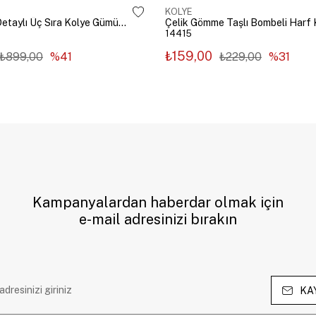
KOLYE
Çelik Zincir Detaylı Üç Sıra Kolye Gümüş Renk
14415
₺159,00
₺899,00
%41
₺229,00
%31
Kampanyalardan haberdar olmak için
e-mail adresinizi bırakın
KA