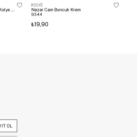
KOLYE
KOL
Çelik Gömme Taşlı Bombeli Harf Kolye Gümüş
Nazar Cam Boncuk Krem
Naza
9344
934
₺19,90
₺19
YIT OL