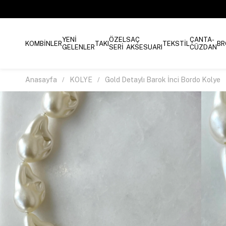
YENİ
ÖZEL
SAÇ
ÇANTA-
KOMBİNLER
TAKI
TEKSTİL
BR
GELENLER
SERİ
AKSESUARI
CÜZDAN
Anasayfa
KOLYE
Gold Detaylı Barok İnci Bordo Kolye