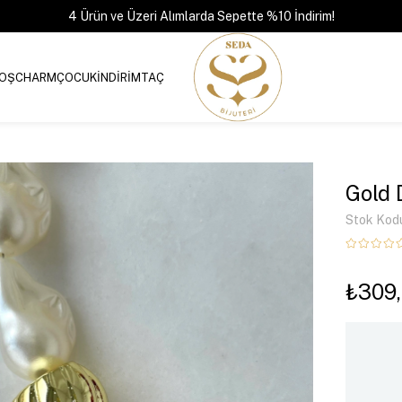
4 Ürün ve Üzeri Alımlarda Sepette %10 İndirim!
OŞ
CHARM
ÇOCUK
İNDİRİM
TAÇ
Gold 
Stok Kod
₺309