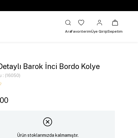
Ara
Favorilerim
Üye Girişi
Sepetim
Detaylı Barok İnci Bordo Kolye
u
(16050)
,00
Ürün stoklarımızda kalmamıştır.