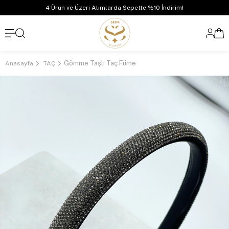
4 Ürün ve Üzeri Alımlarda Sepette %10 İndirim!
Gömme Taşlı Taç Füme
Anasayfa
TAÇ