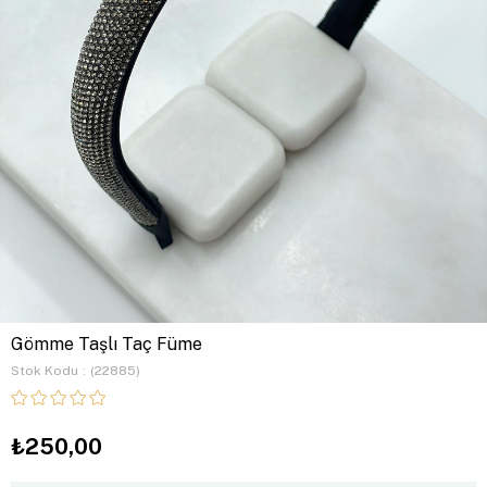
Gömme Taşlı Taç Füme
Stok Kodu
(22885)
₺250,00