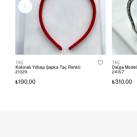
TAÇ
TAÇ
Kokinalı Yılbaşı Şapka Taç Renkli
Dalga Model
21029
24157
₺190,00
₺310,00