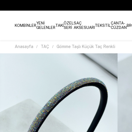
YENİ
ÖZEL
SAÇ
ÇANTA-
KOMBİNLER
TAKI
TEKSTİL
BR
GELENLER
SERİ
AKSESUARI
CÜZDAN
Anasayfa
TAÇ
Gömme Taşlı Küçük Taç Renkli