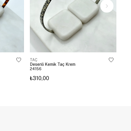
TAÇ
TAÇ
Desenli Kemik Taç Krem
Dese
24156
241
₺310,00
₺31