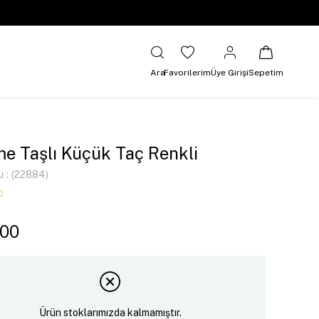
Ara
Favorilerim
Üye Girişi
Sepetim
 Taşlı Küçük Taç Renkli
u
(22884)
,00
Ürün stoklarımızda kalmamıştır.