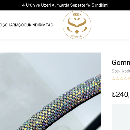
4 Ürün ve Üzeri Alımlarda Sepette %15 İndirim!
OŞ
CHARM
ÇOCUK
İNDİRİM
TAÇ
Gömme
Stok Kod
₺240