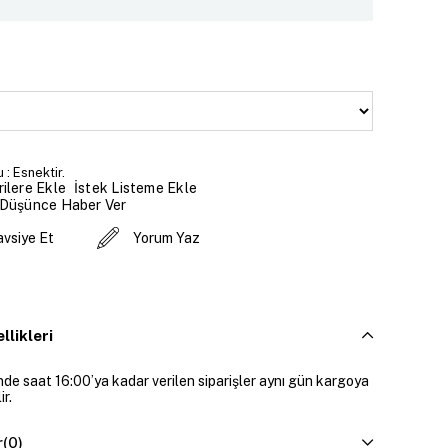
 : Esnektir.
İstek Listeme Ekle
ilere Ekle
 Düşünce Haber Ver
avsiye Et
Yorum Yaz
llikleri
inde saat 16:00’ya kadar verilen siparişler aynı gün kargoya
ir.
r
(0)