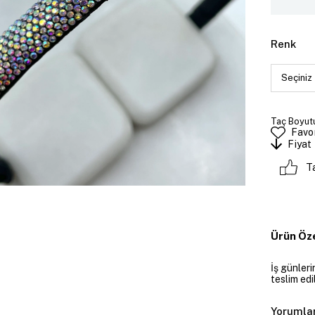
Renk
Taç Boyutu
Favor
Fiyat
T
Ürün Öze
İş günler
teslim edil
Yorumla