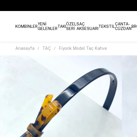
YENİ
ÖZEL
SAÇ
ÇANTA-
KOMBİNLER
TAKI
TEKSTİL
BR
GELENLER
SERİ
AKSESUARI
CÜZDAN
Anasayfa
TAÇ
Fiyonk Model Taç Kahve