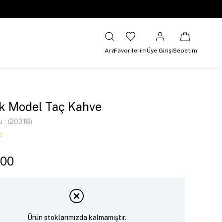
Ara
Favorilerim
Üye Girişi
Sepetim
k Model Taç Kahve
u
(20318)
,00
Ürün stoklarımızda kalmamıştır.