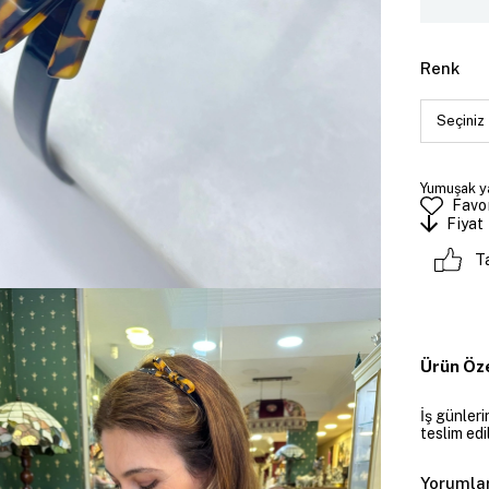
Renk
Yumuşak ya
Favor
Fiyat
T
Ürün Öze
İş günler
teslim edil
Yorumla