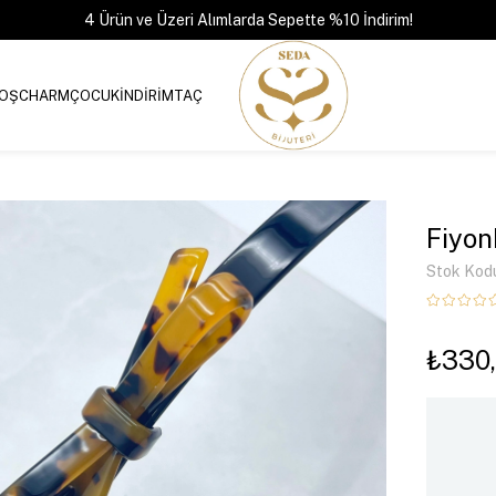
4 Ürün ve Üzeri Alımlarda Sepette %10 İndirim!
OŞ
CHARM
ÇOCUK
İNDİRİM
TAÇ
Fiyon
Stok Kod
₺330