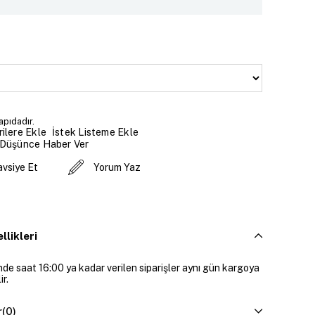
pıdadır.
İstek Listeme Ekle
ilere Ekle
 Düşünce Haber Ver
avsiye Et
Yorum Yaz
llikleri
inde saat 16:00 ya kadar verilen siparişler aynı gün kargoya
ir.
r
(0)