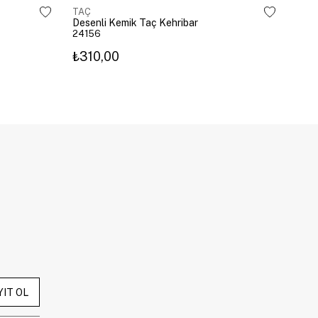
TAÇ
TAÇ
Desenli Kemik Taç Kehribar
Dese
24156
241
₺310,00
₺31
YIT OL