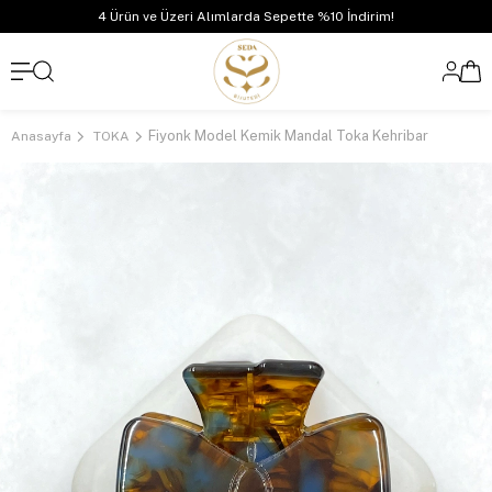
4 Ürün ve Üzeri Alımlarda Sepette %10 İndirim!
Fiyonk Model Kemik Mandal Toka Kehribar
Anasayfa
TOKA