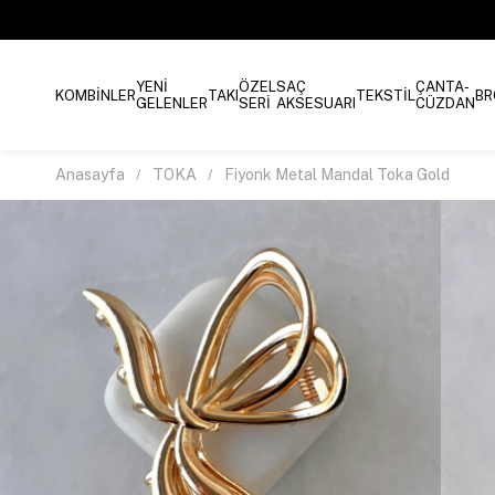
YENİ
ÖZEL
SAÇ
ÇANTA-
KOMBİNLER
TAKI
TEKSTİL
BR
GELENLER
SERİ
AKSESUARI
CÜZDAN
Anasayfa
TOKA
Fiyonk Metal Mandal Toka Gold