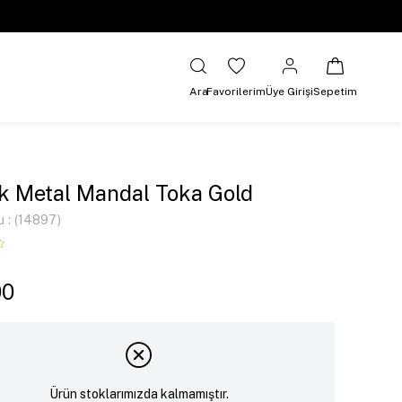
Ara
Favorilerim
Üye Girişi
Sepetim
k Metal Mandal Toka Gold
u
(14897)
00
Ürün stoklarımızda kalmamıştır.