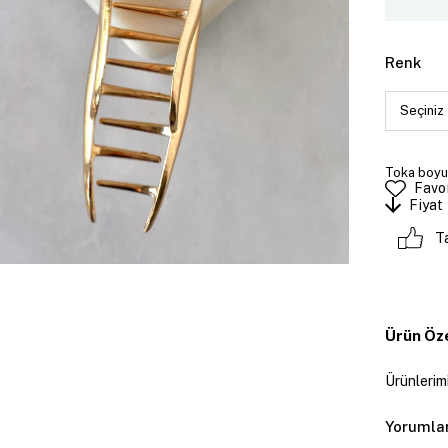
Renk
Toka boyut
Favor
Fiyat
T
Ürün Öze
Ürünlerimi
Yorumla