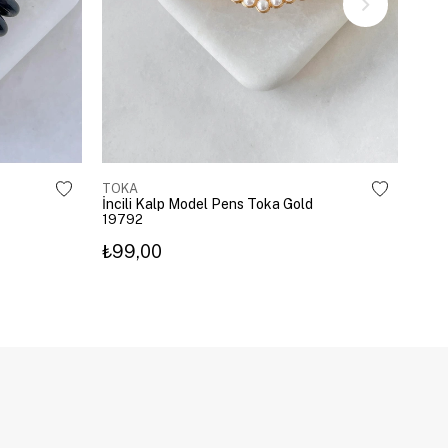
TOKA
TOK
İncili Kalp Model Pens Toka Gold
Kira
19792
203
₺99,00
₺3