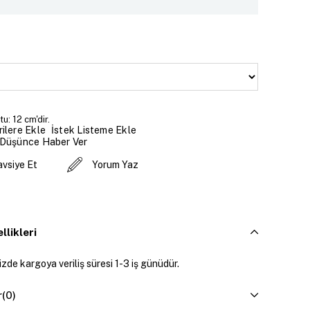
u: 12 cm'dir.
İstek Listeme Ekle
ilere Ekle
 Düşünce Haber Ver
avsiye Et
Yorum Yaz
llikleri
zde kargoya veriliş süresi 1-3 iş günüdür.
r
(0)