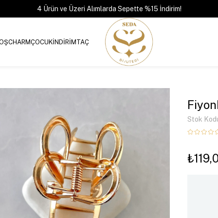
4 Ürün ve Üzeri Alımlarda Sepette %15 İndirim!
OŞ
CHARM
ÇOCUK
İNDİRİM
TAÇ
Fiyon
Stok Kod
₺119,