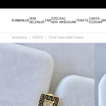
YENİ
ÖZEL
SAÇ
ÇANTA-
KOMBİNLER
TAKI
TEKSTİL
BR
GELENLER
SERİ
AKSESUARI
CÜZDAN
Anasayfa
DİĞER
Etnik Kare Ajda Charm