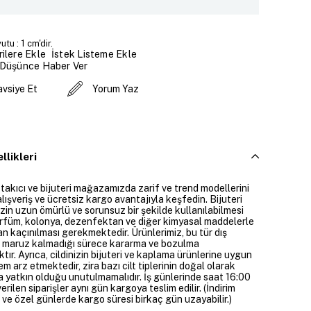
tu : 1 cm'dir.
İstek Listeme Ekle
ilere Ekle
 Düşünce Haber Ver
avsiye Et
Yorum Yaz
llikleri
 takıcı ve bijuteri mağazamızda zarif ve trend modellerini
alışveriş ve ücretsiz kargo avantajıyla keşfedin. Bijuteri
izin uzun ömürlü ve sorunsuz bir şekilde kullanılabilmesi
parfüm, kolonya, dezenfektan ve diğer kimyasal maddelerle
n kaçınılması gerekmektedir. Ürünlerimiz, bu tür dış
 maruz kalmadığı sürece kararma ve bozulma
ır. Ayrıca, cildinizin bijuteri ve kaplama ürünlerine uygun
m arz etmektedir, zira bazı cilt tiplerinin doğal olarak
 yatkın olduğu unutulmamalıdır. İş günlerinde saat 16:00
erilen siparişler aynı gün kargoya teslim edilir. (İndirim
 ve özel günlerde kargo süresi birkaç gün uzayabilir.)