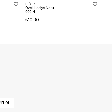
DİĞER
Özel Hediye Notu
00014
₺10,00
YIT OL