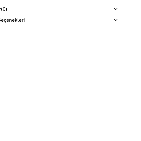
r
(0)
eçenekleri