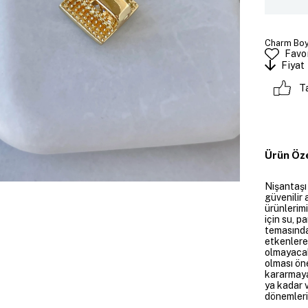
Charm Boyu
Favor
Fiyat
T
Ürün Öze
Nişantaşı
güvenilir 
ürünlerim
için su, 
temasında
etkenlere
olmayacakt
olması öne
kararmaya
ya kadar v
dönemleri