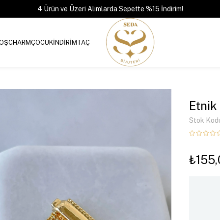
4 Ürün ve Üzeri Alımlarda Sepette %15 İndirim!
OŞ
CHARM
ÇOCUK
İNDİRİM
TAÇ
Etnik
Stok Kod
₺155,