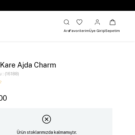
Ara
Favorilerim
Üye Girişi
Sepetim
 Kare Ajda Charm
u
(16188)
00
Ürün stoklarımızda kalmamıştır.