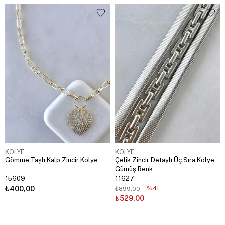
KOLYE
KOLYE
Gömme Taşlı Kalp Zincir Kolye
Çelik Zincir Detaylı Üç Sıra Kolye
Gümüş Renk
15609
11627
₺400,00
%41
₺899,00
₺529,00