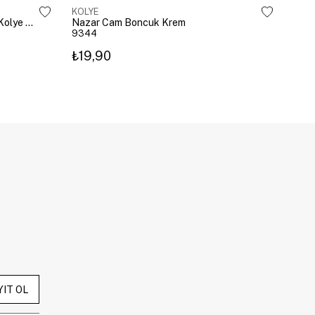
KOLYE
KOL
Çelik Gömme Taşlı Bombeli Harf Kolye Gümüş
Nazar Cam Boncuk Krem
Naza
9344
934
₺19,90
₺19
YIT OL