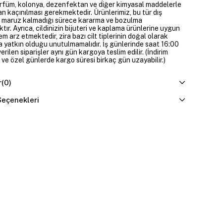
parfüm, kolonya, dezenfektan ve diğer kimyasal maddelerle
n kaçınılması gerekmektedir. Ürünlerimiz, bu tür dış
 maruz kalmadığı sürece kararma ve bozulma
ır. Ayrıca, cildinizin bijuteri ve kaplama ürünlerine uygun
m arz etmektedir, zira bazı cilt tiplerinin doğal olarak
 yatkın olduğu unutulmamalıdır. İş günlerinde saat 16:00
erilen siparişler aynı gün kargoya teslim edilir. (İndirim
 ve özel günlerde kargo süresi birkaç gün uzayabilir.)
r
(0)
eçenekleri