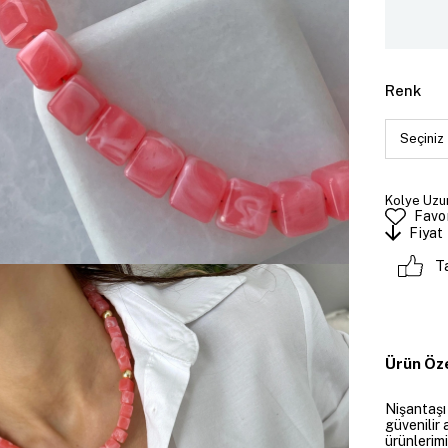
Renk
Kolye Uzun
Favor
Fiyat
T
Ürün Öze
Nişantaşı
güvenilir 
ürünlerim