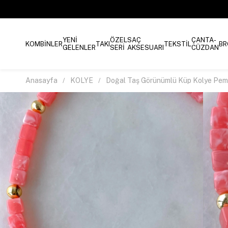
YENİ
ÖZEL
SAÇ
ÇANTA-
KOMBİNLER
TAKI
TEKSTİL
BR
GELENLER
SERİ
AKSESUARI
CÜZDAN
Anasayfa
KOLYE
Doğal Taş Görünümlü Küp Kolye Pe