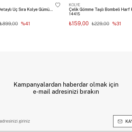
KOLYE
Çelik Zincir Detaylı Üç Sıra Kolye Gümüş Renk
14415
₺159,00
₺899,00
%41
₺229,00
%31
Kampanyalardan haberdar olmak için
e-mail adresinizi bırakın
KA