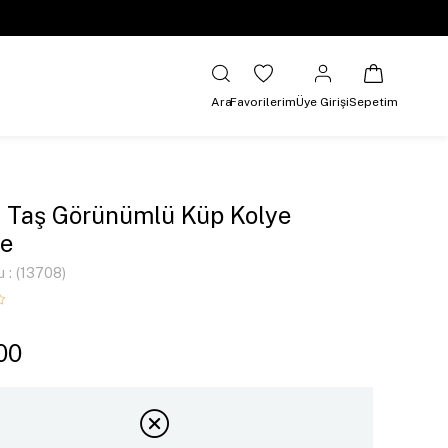
Ara
Favorilerim
Üye Girişi
Sepetim
 Taş Görünümlü Küp Kolye
e
u
(13708)
00