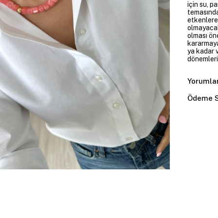
için su, 
temasında
etkenlere
olmayacakt
olması öne
kararmaya
ya kadar v
dönemleri
Yorumla
Ödeme S