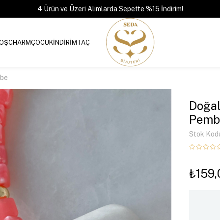
4 Ürün ve Üzeri Alımlarda Sepette %15 İndirim!
OŞ
CHARM
ÇOCUK
İNDİRİM
TAÇ
mbe
Doğal
Pemb
Stok Kod
₺159,