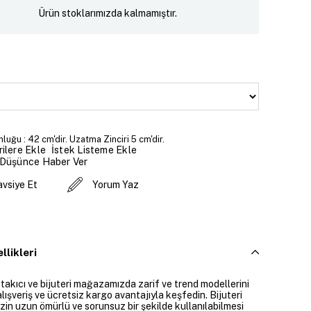
Ürün stoklarımızda kalmamıştır.
luğu : 42 cm'dir. Uzatma Zinciri 5 cm'dir.
İstek Listeme Ekle
ilere Ekle
 Düşünce Haber Ver
avsiye Et
Yorum Yaz
llikleri
 takıcı ve bijuteri mağazamızda zarif ve trend modellerini
alışveriş ve ücretsiz kargo avantajıyla keşfedin. Bijuteri
izin uzun ömürlü ve sorunsuz bir şekilde kullanılabilmesi