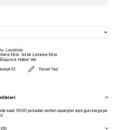
 : Lastiklidir.
İstek Listeme Ekle
ilere Ekle
 Düşünce Haber Ver
avsiye Et
Yorum Yaz
llikleri
inde saat 16:00’ya kadar verilen siparişler aynı gün kargoya
ir.
r
(0)