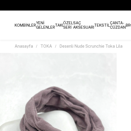
YENİ
ÖZEL
SAÇ
ÇANTA-
KOMBİNLER
TAKI
TEKSTİL
BR
GELENLER
SERİ
AKSESUARI
CÜZDAN
Anasayfa
TOKA
Desenli Nude Scrunchie Toka Lila