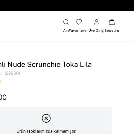
Ara
Favorilerim
Üye Girişi
Sepetim
li Nude Scrunchie Toka Lila
u
(22900)
00
Ürün stoklarımızda kalmamıştır.