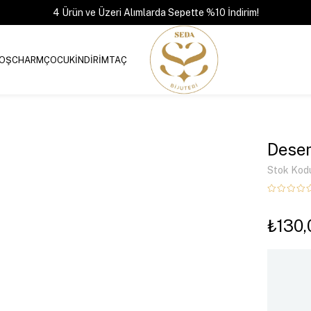
4 Ürün ve Üzeri Alımlarda Sepette %10 İndirim!
OŞ
CHARM
ÇOCUK
İNDİRİM
TAÇ
Desen
Stok Kod
₺130,