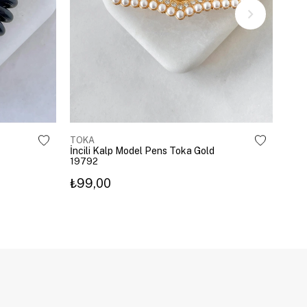
TOKA
TOK
İncili Kalp Model Pens Toka Gold
Kira
19792
203
₺99,00
₺3