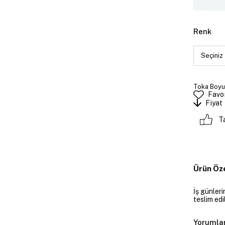
Renk
Toka Boyutu
Favor
Fiyat
T
Ürün Öze
İş günler
teslim edil
Yorumla