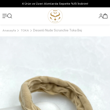
4 Ürün ve Üzeri Alımlarda Sepette %15 İndirim!
Desenli Nude Scrunchie Toka Bej
Anasayfa
TOKA