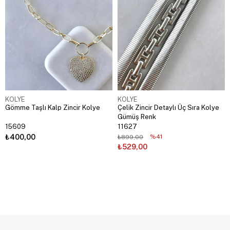
KOLYE
KOLYE
Gömme Taşlı Kalp Zincir Kolye
Çelik Zincir Detaylı Üç Sıra Kolye
Gümüş Renk
15609
11627
₺400,00
%41
₺899,00
₺529,00