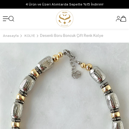
4 Ürün ve Üzeri Alımlarda Sepette %15 İndirim!
Desenli Boru Boncuk Çift Renk Kolye
Anasayfa
KOLYE