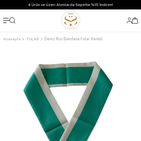
4 Ürün ve Üzeri Alımlarda Sepette %15 İndirim!
Deniz Kızı Bandana Fular Renkli
Anasayfa
FULAR