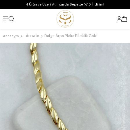
4 Ürün ve Üzeri Alımlarda Sepette %15 İndirim!
Dalga Arpa Plaka Bileklik Gold
Anasayfa
BİLEKLİK