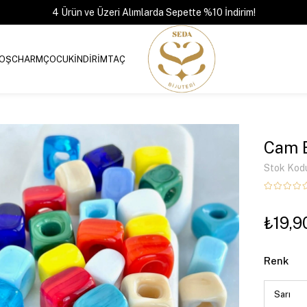
4 Ürün ve Üzeri Alımlarda Sepette %10 İndirim!
OŞ
CHARM
ÇOCUK
İNDİRİM
TAÇ
Cam 
Stok Kod
₺19,9
Renk