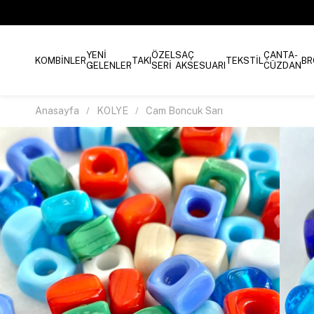
YENİ
ÖZEL
SAÇ
ÇANTA-
KOMBİNLER
TAKI
TEKSTİL
BR
GELENLER
SERİ
AKSESUARI
CÜZDAN
Anasayfa
KOLYE
Cam Boncuk Sarı