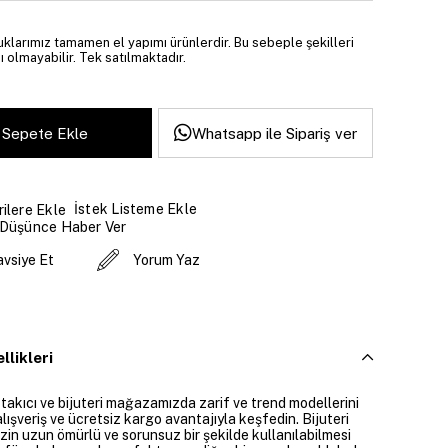
larımız tamamen el yapımı ürünlerdir. Bu sebeple şekilleri
ı olmayabilir. Tek satılmaktadır.
Whatsapp ile Sipariş ver
İstek Listeme Ekle
ilere Ekle
 Düşünce Haber Ver
avsiye Et
Yorum Yaz
llikleri
 takıcı ve bijuteri mağazamızda zarif ve trend modellerini
alışveriş ve ücretsiz kargo avantajıyla keşfedin. Bijuteri
izin uzun ömürlü ve sorunsuz bir şekilde kullanılabilmesi