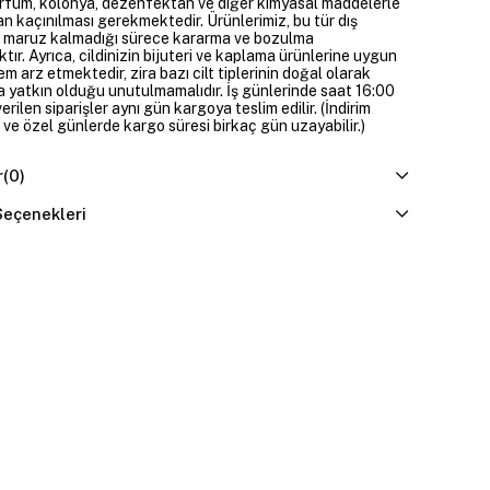
parfüm, kolonya, dezenfektan ve diğer kimyasal maddelerle
n kaçınılması gerekmektedir. Ürünlerimiz, bu tür dış
 maruz kalmadığı sürece kararma ve bozulma
ır. Ayrıca, cildinizin bijuteri ve kaplama ürünlerine uygun
m arz etmektedir, zira bazı cilt tiplerinin doğal olarak
 yatkın olduğu unutulmamalıdır. İş günlerinde saat 16:00
erilen siparişler aynı gün kargoya teslim edilir. (İndirim
 ve özel günlerde kargo süresi birkaç gün uzayabilir.)
r
(0)
eçenekleri