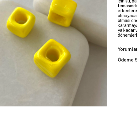
için su, 
temasında
etkenlere
olmayacakt
olması öne
kararmaya
ya kadar v
dönemleri
Yorumla
Ödeme S