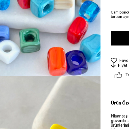
Cam boncuk
birebir ayn
Favor
Fiyat
T
Ürün Öze
Nişantaşı
güvenilir 
ürünlerim