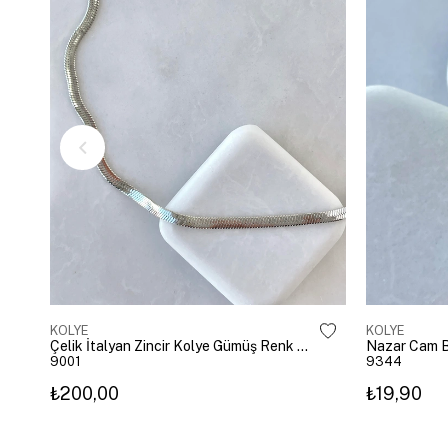
KOLYE
KOLYE
Çelik İtalyan Zincir Kolye Gümüş Renk 40 cm
Nazar Cam B
9001
9344
₺200,00
₺19,90