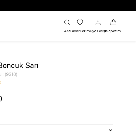
Ara
Favorilerim
Üye Girişi
Sepetim
Boncuk Sarı
u
(9310)
0