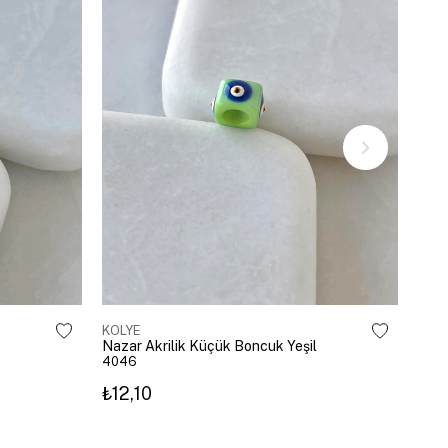
KOLYE
KOL
Nazar Akrilik Küçük Boncuk Yeşil
Zirk
4046
450
₺12,10
₺74