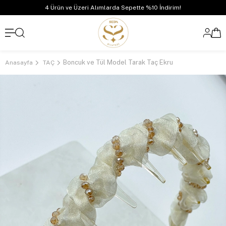
4 Ürün ve Üzeri Alımlarda Sepette %10 İndirim!
Boncuk ve Tül Model Tarak Taç Ekru
Anasayfa
TAÇ