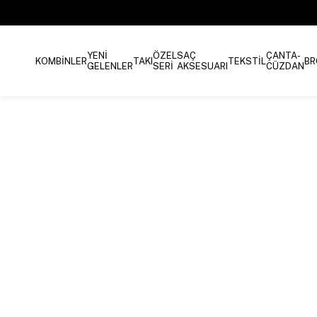
YENİ
ÖZEL
SAÇ
ÇANTA-
KOMBİNLER
TAKI
TEKSTİL
BR
GELENLER
SERİ
AKSESUARI
CÜZDAN