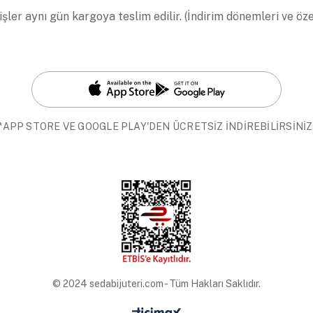
işler aynı gün kargoya teslim edilir. (İndirim dönemleri ve öz
*APP STORE VE GOOGLE PLAY'DEN ÜCRETSİZ İNDİREBİLİRSİNİZ
© 2024 sedabijuteri.com - Tüm Hakları Saklıdır.